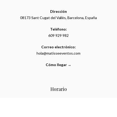
Dirección
08173 Sant Cugat del Vallès, Barcelona, España
Teléfono:
609 929 982
Correo electrónico:
hola@matisseeventos.com
Cómo llegar →
Horario
Lunes a jueves:
10:00h-14:00h